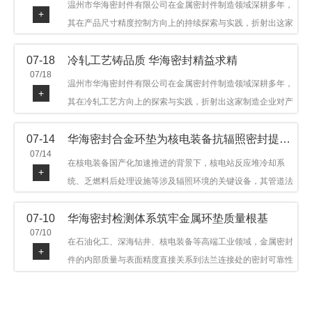
温州市华海密封件有限公司在金属密封件制造领域深耕多年，
+
其在产品尺寸精度控制方向上的持续探索与实践，折射出这家
制造企业对品质细节的执着态度。公司主营金属环垫等密封件
07-18
冷轧工艺铸品质 华海密封精益求精
产品，广泛应用于石油机械、管道法兰、采油树、井口装置等
07/18
领域。本文从尺寸精度的技术内涵及企业工艺积累等角度，呈
温州市华海密封件有限公司在金属密封件制造领域深耕多年，
+
现华海密封在该领域的务实探索与稳步发展。
其在冷轧工艺方向上的探索与实践，折射出这家制造企业对产
品品质与工艺积累的执着态度。公司主营金属环垫等密封件产
07-14
华海密封合金环垫为核电装备抗辐照密封提供可靠保障
品，广泛应用于石油机械、管道法兰、采油树、井口装置等领
07/14
域，产品远销多个国家和地区。本文从冷轧工艺的技术特点及
在核电装备国产化加速推进的背景下，核电站反应堆冷却系
+
企业工艺积累等角度，呈现华海密封在该领域的务实探索与稳
统、乏燃料后处理设施等涉及辐照环境的关键设备，其管道法
步发展。
兰连接处的密封件需在高温高压及辐照条件下保持长期结构稳
07-10
华海密封检测体系筑牢金属环垫质量根基
定与密封可靠。温州市华海密封件科技有限公司深耕金属密封
07/10
领域二十余年，依托八角垫、椭圆垫及RX/BX系列高压环垫等
在石油化工、深海钻井、核电装备等高端工业领域，金属密封
+
全系列产品，以特种合金材质体系，为核电装备抗辐照密封提
件的内部质量与表面精度直接关系到法兰连接处的密封可靠性
供针对性配套方案。
与长期服役寿命。超声波探伤作为常规无损检测技术之一，利
用高频声波在材料中传播并接收反射信号，能有效发现金属环