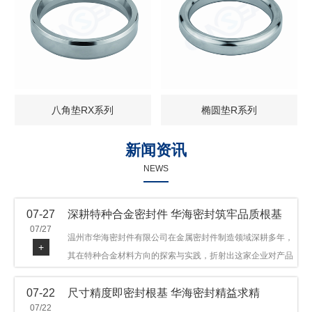
八角垫RX系列
椭圆垫R系列
新闻资讯
NEWS
07-27
深耕特种合金密封件 华海密封筑牢品质根基
07/27
温州市华海密封件有限公司在金属密封件制造领域深耕多年，
+
其在特种合金材料方向的探索与实践，折射出这家企业对产品
品质与技术创新的执着态度。公司主营金属环垫等密封件产
07-22
尺寸精度即密封根基 华海密封精益求精
品，可提供多种材质方案，在石油机械、管道法兰、采油树、
07/22
井口装置等领域获得广泛应用，产品远销多个国家和地区。