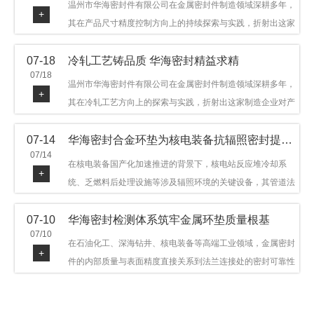
温州市华海密封件有限公司在金属密封件制造领域深耕多年，
+
其在产品尺寸精度控制方向上的持续探索与实践，折射出这家
制造企业对品质细节的执着态度。公司主营金属环垫等密封件
07-18
冷轧工艺铸品质 华海密封精益求精
产品，广泛应用于石油机械、管道法兰、采油树、井口装置等
07/18
领域。本文从尺寸精度的技术内涵及企业工艺积累等角度，呈
温州市华海密封件有限公司在金属密封件制造领域深耕多年，
+
现华海密封在该领域的务实探索与稳步发展。
其在冷轧工艺方向上的探索与实践，折射出这家制造企业对产
品品质与工艺积累的执着态度。公司主营金属环垫等密封件产
07-14
华海密封合金环垫为核电装备抗辐照密封提供可靠保障
品，广泛应用于石油机械、管道法兰、采油树、井口装置等领
07/14
域，产品远销多个国家和地区。本文从冷轧工艺的技术特点及
在核电装备国产化加速推进的背景下，核电站反应堆冷却系
+
企业工艺积累等角度，呈现华海密封在该领域的务实探索与稳
统、乏燃料后处理设施等涉及辐照环境的关键设备，其管道法
步发展。
兰连接处的密封件需在高温高压及辐照条件下保持长期结构稳
07-10
华海密封检测体系筑牢金属环垫质量根基
定与密封可靠。温州市华海密封件科技有限公司深耕金属密封
07/10
领域二十余年，依托八角垫、椭圆垫及RX/BX系列高压环垫等
在石油化工、深海钻井、核电装备等高端工业领域，金属密封
+
全系列产品，以特种合金材质体系，为核电装备抗辐照密封提
件的内部质量与表面精度直接关系到法兰连接处的密封可靠性
供针对性配套方案。
与长期服役寿命。超声波探伤作为常规无损检测技术之一，利
用高频声波在材料中传播并接收反射信号，能有效发现金属环