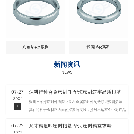
八角垫RX系列
椭圆垫R系列
新闻资讯
NEWS
07-27
深耕特种合金密封件 华海密封筑牢品质根基
07/27
温州市华海密封件有限公司在金属密封件制造领域深耕多年，
+
其在特种合金材料方向的探索与实践，折射出这家企业对产品
品质与技术创新的执着态度。公司主营金属环垫等密封件产
07-22
尺寸精度即密封根基 华海密封精益求精
品，可提供多种材质方案，在石油机械、管道法兰、采油树、
07/22
井口装置等领域获得广泛应用，产品远销多个国家和地区。