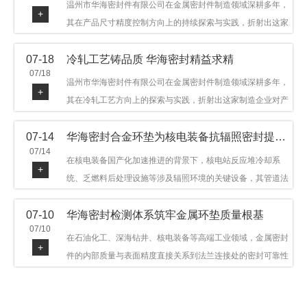
温州市华海密封件有限公司在金属密封件制造领域深耕多年，
+
其在产品尺寸精度控制方向上的持续探索与实践，折射出这家
制造企业对品质细节的执着态度。公司主营金属环垫等密封件
07-18
冷轧工艺铸品质 华海密封精益求精
产品，广泛应用于石油机械、管道法兰、采油树、井口装置等
07/18
领域。本文从尺寸精度的技术内涵及企业工艺积累等角度，呈
温州市华海密封件有限公司在金属密封件制造领域深耕多年，
+
现华海密封在该领域的务实探索与稳步发展。
其在冷轧工艺方向上的探索与实践，折射出这家制造企业对产
品品质与工艺积累的执着态度。公司主营金属环垫等密封件产
07-14
华海密封合金环垫为核电装备抗辐照密封提供可靠保障
品，广泛应用于石油机械、管道法兰、采油树、井口装置等领
07/14
域，产品远销多个国家和地区。本文从冷轧工艺的技术特点及
在核电装备国产化加速推进的背景下，核电站反应堆冷却系
+
企业工艺积累等角度，呈现华海密封在该领域的务实探索与稳
统、乏燃料后处理设施等涉及辐照环境的关键设备，其管道法
步发展。
兰连接处的密封件需在高温高压及辐照条件下保持长期结构稳
07-10
华海密封检测体系筑牢金属环垫质量根基
定与密封可靠。温州市华海密封件科技有限公司深耕金属密封
07/10
领域二十余年，依托八角垫、椭圆垫及RX/BX系列高压环垫等
在石油化工、深海钻井、核电装备等高端工业领域，金属密封
+
全系列产品，以特种合金材质体系，为核电装备抗辐照密封提
件的内部质量与表面精度直接关系到法兰连接处的密封可靠性
供针对性配套方案。
与长期服役寿命。超声波探伤作为常规无损检测技术之一，利
用高频声波在材料中传播并接收反射信号，能有效发现金属环