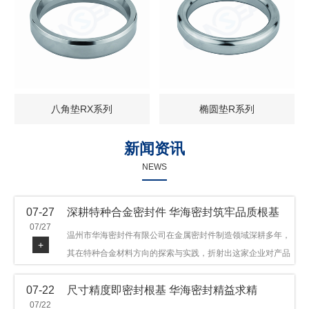
八角垫RX系列
椭圆垫R系列
新闻资讯
NEWS
07-27
深耕特种合金密封件 华海密封筑牢品质根基
07/27
温州市华海密封件有限公司在金属密封件制造领域深耕多年，
+
其在特种合金材料方向的探索与实践，折射出这家企业对产品
品质与技术创新的执着态度。公司主营金属环垫等密封件产
07-22
尺寸精度即密封根基 华海密封精益求精
品，可提供多种材质方案，在石油机械、管道法兰、采油树、
07/22
井口装置等领域获得广泛应用，产品远销多个国家和地区。