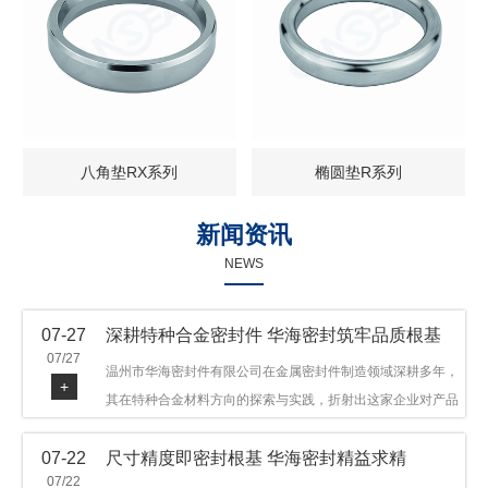
八角垫RX系列
椭圆垫R系列
新闻资讯
NEWS
07-27
深耕特种合金密封件 华海密封筑牢品质根基
07/27
温州市华海密封件有限公司在金属密封件制造领域深耕多年，
+
其在特种合金材料方向的探索与实践，折射出这家企业对产品
品质与技术创新的执着态度。公司主营金属环垫等密封件产
07-22
尺寸精度即密封根基 华海密封精益求精
品，可提供多种材质方案，在石油机械、管道法兰、采油树、
07/22
井口装置等领域获得广泛应用，产品远销多个国家和地区。