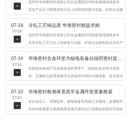
温州市华海密封件有限公司在金属密封件制造领域深耕多年，
+
其在产品尺寸精度控制方向上的持续探索与实践，折射出这家
制造企业对品质细节的执着态度。公司主营金属环垫等密封件
07-18
冷轧工艺铸品质 华海密封精益求精
产品，广泛应用于石油机械、管道法兰、采油树、井口装置等
07/18
领域。本文从尺寸精度的技术内涵及企业工艺积累等角度，呈
温州市华海密封件有限公司在金属密封件制造领域深耕多年，
+
现华海密封在该领域的务实探索与稳步发展。
其在冷轧工艺方向上的探索与实践，折射出这家制造企业对产
品品质与工艺积累的执着态度。公司主营金属环垫等密封件产
07-14
华海密封合金环垫为核电装备抗辐照密封提供可靠保障
品，广泛应用于石油机械、管道法兰、采油树、井口装置等领
07/14
域，产品远销多个国家和地区。本文从冷轧工艺的技术特点及
在核电装备国产化加速推进的背景下，核电站反应堆冷却系
+
企业工艺积累等角度，呈现华海密封在该领域的务实探索与稳
统、乏燃料后处理设施等涉及辐照环境的关键设备，其管道法
步发展。
兰连接处的密封件需在高温高压及辐照条件下保持长期结构稳
07-10
华海密封检测体系筑牢金属环垫质量根基
定与密封可靠。温州市华海密封件科技有限公司深耕金属密封
07/10
领域二十余年，依托八角垫、椭圆垫及RX/BX系列高压环垫等
在石油化工、深海钻井、核电装备等高端工业领域，金属密封
+
全系列产品，以特种合金材质体系，为核电装备抗辐照密封提
件的内部质量与表面精度直接关系到法兰连接处的密封可靠性
供针对性配套方案。
与长期服役寿命。超声波探伤作为常规无损检测技术之一，利
用高频声波在材料中传播并接收反射信号，能有效发现金属环