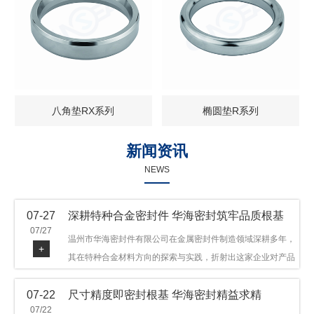
八角垫RX系列
椭圆垫R系列
新闻资讯
NEWS
07-27
深耕特种合金密封件 华海密封筑牢品质根基
07/27
温州市华海密封件有限公司在金属密封件制造领域深耕多年，
+
其在特种合金材料方向的探索与实践，折射出这家企业对产品
品质与技术创新的执着态度。公司主营金属环垫等密封件产
07-22
尺寸精度即密封根基 华海密封精益求精
品，可提供多种材质方案，在石油机械、管道法兰、采油树、
07/22
井口装置等领域获得广泛应用，产品远销多个国家和地区。