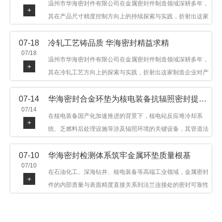
温州市华海密封件有限公司在金属密封件制造领域深耕多年，
+
其在产品尺寸精度控制方向上的持续探索与实践，折射出这家
制造企业对品质细节的执着态度。公司主营金属环垫等密封件
07-18
冷轧工艺铸品质 华海密封精益求精
产品，广泛应用于石油机械、管道法兰、采油树、井口装置等
07/18
领域。本文从尺寸精度的技术内涵及企业工艺积累等角度，呈
温州市华海密封件有限公司在金属密封件制造领域深耕多年，
+
现华海密封在该领域的务实探索与稳步发展。
其在冷轧工艺方向上的探索与实践，折射出这家制造企业对产
品品质与工艺积累的执着态度。公司主营金属环垫等密封件产
07-14
华海密封合金环垫为核电装备抗辐照密封提供可靠保障
品，广泛应用于石油机械、管道法兰、采油树、井口装置等领
07/14
域，产品远销多个国家和地区。本文从冷轧工艺的技术特点及
在核电装备国产化加速推进的背景下，核电站反应堆冷却系
+
企业工艺积累等角度，呈现华海密封在该领域的务实探索与稳
统、乏燃料后处理设施等涉及辐照环境的关键设备，其管道法
步发展。
兰连接处的密封件需在高温高压及辐照条件下保持长期结构稳
07-10
华海密封检测体系筑牢金属环垫质量根基
定与密封可靠。温州市华海密封件科技有限公司深耕金属密封
07/10
领域二十余年，依托八角垫、椭圆垫及RX/BX系列高压环垫等
在石油化工、深海钻井、核电装备等高端工业领域，金属密封
+
全系列产品，以特种合金材质体系，为核电装备抗辐照密封提
件的内部质量与表面精度直接关系到法兰连接处的密封可靠性
供针对性配套方案。
与长期服役寿命。超声波探伤作为常规无损检测技术之一，利
用高频声波在材料中传播并接收反射信号，能有效发现金属环